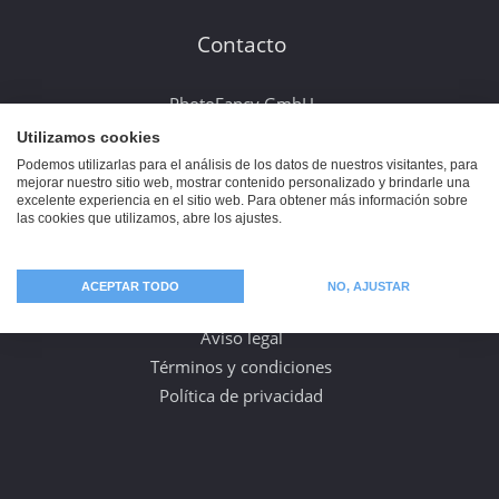
Contacto
PhotoFancy GmbH
Baumarktstr. 10
Utilizamos cookies
30823 Garbsen
Podemos utilizarlas para el análisis de los datos de nuestros visitantes, para
mejorar nuestro sitio web, mostrar contenido personalizado y brindarle una
Alemania
excelente experiencia en el sitio web. Para obtener más información sobre
las cookies que utilizamos, abre los ajustes.
Información
ACEPTAR TODO
NO, AJUSTAR
Aviso legal
Términos y condiciones
Política de privacidad