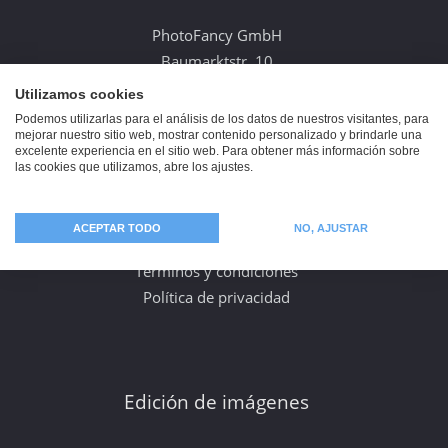
PhotoFancy GmbH
Baumarktstr. 10
30823 Garbsen
Utilizamos cookies
Alemania
Podemos utilizarlas para el análisis de los datos de nuestros visitantes, para
mejorar nuestro sitio web, mostrar contenido personalizado y brindarle una
excelente experiencia en el sitio web. Para obtener más información sobre
las cookies que utilizamos, abre los ajustes.
Información
ACEPTAR TODO
NO, AJUSTAR
Aviso legal
Términos y condiciones
Política de privacidad
Edición de imágenes